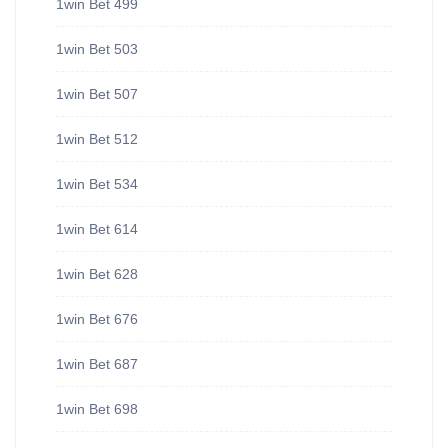
1win Bet 499
1win Bet 503
1win Bet 507
1win Bet 512
1win Bet 534
1win Bet 614
1win Bet 628
1win Bet 676
1win Bet 687
1win Bet 698