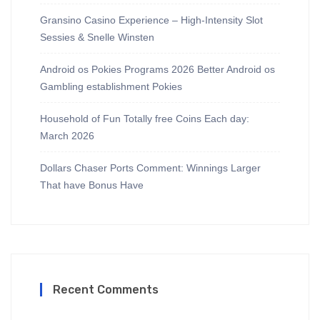
Gransino Casino Experience – High‑Intensity Slot
Sessies & Snelle Winsten
Android os Pokies Programs 2026 Better Android os
Gambling establishment Pokies
Household of Fun Totally free Coins Each day:
March 2026
Dollars Chaser Ports Comment: Winnings Larger
That have Bonus Have
Recent Comments