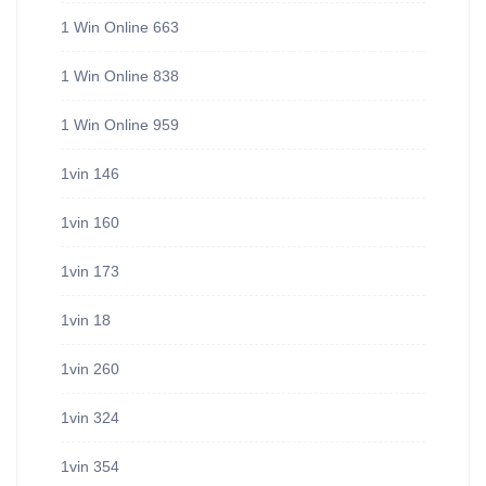
1 Win Online 663
1 Win Online 838
1 Win Online 959
1vin 146
1vin 160
1vin 173
1vin 18
1vin 260
1vin 324
1vin 354