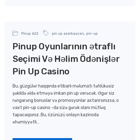
,
Pinup 622
pin up azerbaycan
pin-up
Pinup Oyunlarının ətraflı
Seçimi Və Həlim Ödənişlər
Pin Up Casino
Bu, güzgülər haqqında etibarlı məlumatı təhlükəsiz
şəkildə əldə etməyə imkan pin up verəcək. Əgər siz
rəngarəng bonuslar və promosyonlar axtarırsınızsa, o
vaxt pin-up casino -da sizə gərək olanı mütləq
tapacaqsınız. Bu, özünüzü onlayn kazinoda
əhəmiyyətli…