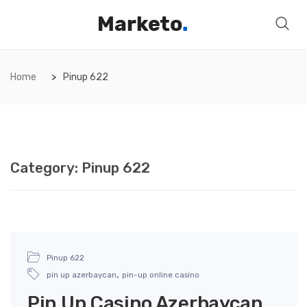
Home
Pinup 622
Category: Pinup 622
Pinup 622
,
pin up azerbaycan
pin-up online casino
Pin Up Casino Azerbaycan