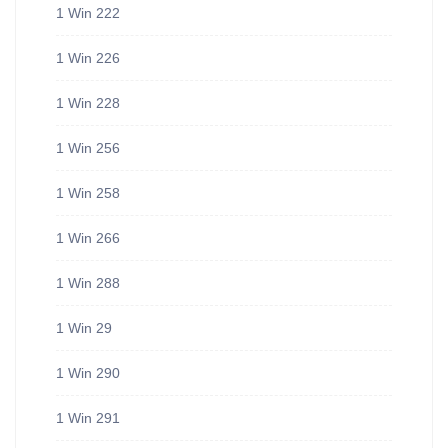
1 Win 222
1 Win 226
1 Win 228
1 Win 256
1 Win 258
1 Win 266
1 Win 288
1 Win 29
1 Win 290
1 Win 291