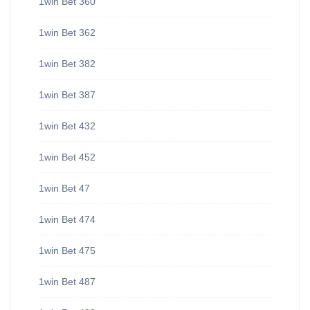
1win Bet 360
1win Bet 362
1win Bet 382
1win Bet 387
1win Bet 432
1win Bet 452
1win Bet 47
1win Bet 474
1win Bet 475
1win Bet 487