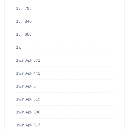
1vin 798
1vin 840
1vin 856
1w
1win Apk 372
1win Apk 442
1win Apk 5
1win Apk 519
1win Apk 590
1win Apk 613