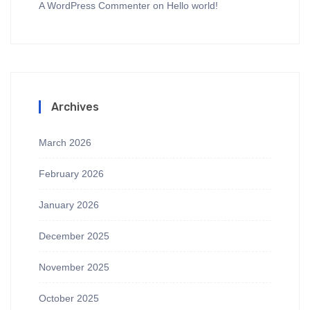
A WordPress Commenter
on
Hello world!
Archives
March 2026
February 2026
January 2026
December 2025
November 2025
October 2025