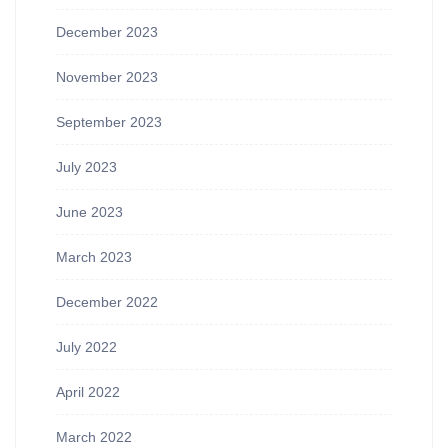
December 2023
November 2023
September 2023
July 2023
June 2023
March 2023
December 2022
July 2022
April 2022
March 2022