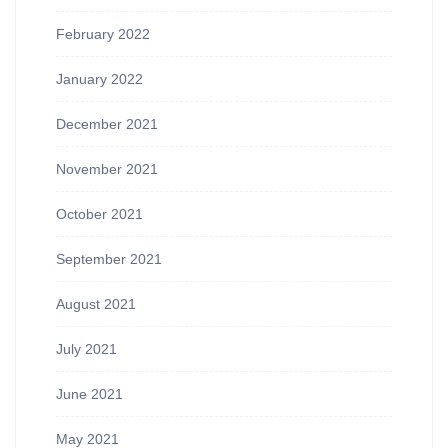
February 2022
January 2022
December 2021
November 2021
October 2021
September 2021
August 2021
July 2021
June 2021
May 2021