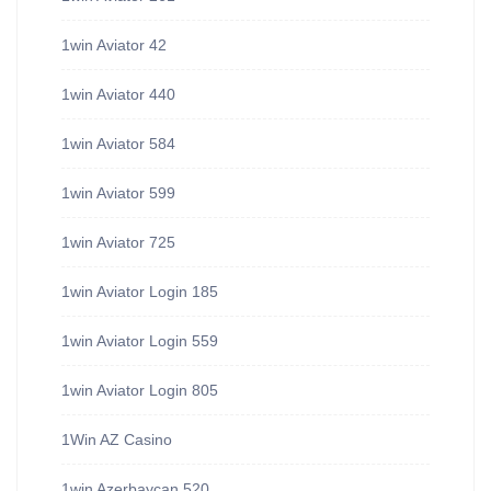
1win Aviator 42
1win Aviator 440
1win Aviator 584
1win Aviator 599
1win Aviator 725
1win Aviator Login 185
1win Aviator Login 559
1win Aviator Login 805
1Win AZ Casino
1win Azerbaycan 520