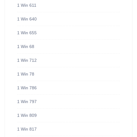
1 Win 611
1 Win 640
1 Win 655
1 Win 68
1 Win 712
1 Win 78
1 Win 786
1 Win 797
1 Win 809
1 Win 817