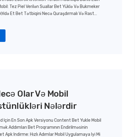
il: Tez Piel Verilən Suallar Bet Yüklə Və Bukmeker
 Əldə Et Bet Tətbiqini Necə Quraşdırmalı Və Rast…
ecə Olar Və Mobil
tünlükləri Nələrdir
oid Için En Son Apk Versiyonu Content Bet Yukle Mobil
əmək Addımları Bet Proqramının Endirilməsinin
t Apk Indirme: Hızlı Adımlar Mobil Uygulamaya Iyi Mi