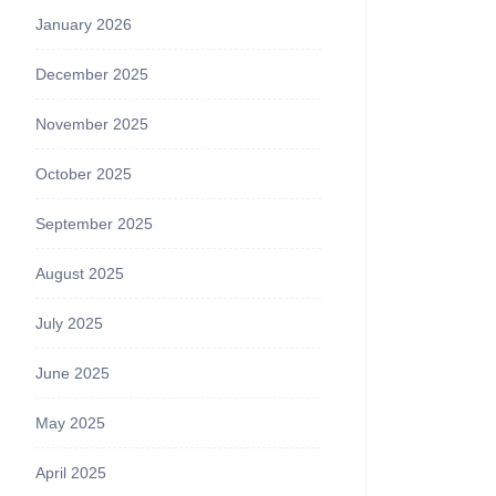
January 2026
December 2025
November 2025
October 2025
September 2025
August 2025
July 2025
June 2025
May 2025
April 2025