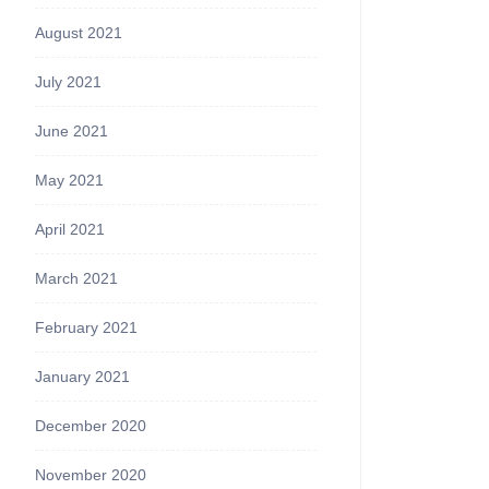
August 2021
July 2021
June 2021
May 2021
April 2021
March 2021
February 2021
January 2021
December 2020
November 2020