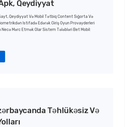
Apk, Qeydiyyat
ayt, Qeydiyyat Və Mobil Tətbiq Content Sığorta Və
Biometrikdən Istifadə Edərək Giriş Oyun Provayderleri
Necə Mərc Etmək Olar Sistem Tələbləri Bet Mobil:
Azərbaycanda Təhlükəsiz Və
Yolları