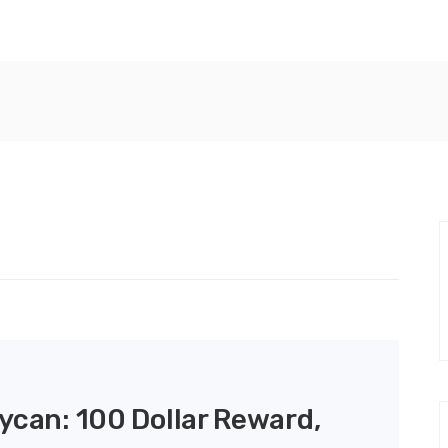
ycan: 100 Dollar Reward,