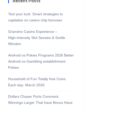
Recent Posts
Test your luck: Smart strategies to
capitalize on casino chip bonuses
Gransino Casino Experience –
High‑Intensity Slot Sessies & Snelle
Winsten
Android os Pokies Programs 2026 Better
Android os Gambling establishment
Pokies
Household of Fun Totally free Coins
Each day: March 2026
Dollars Chaser Ports Comment:
Winnings Larger That have Bonus Have