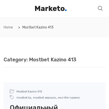
Home
Mostbet Kazino 413
Category: Mostbet Kazino 413
Mostbet Kazino 413
,
,
mostbet kz
mostbet зеркало
мостбет казино
Официальный