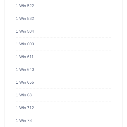
1 Win 522
1 Win 532
1 Win 584
1 Win 600
1 Win 611
1 Win 640
1 Win 655
1 Win 68
1 Win 712
1 Win 78