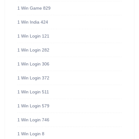
1 Win Game 829
1 Win India 424
1 Win Login 121
1 Win Login 282
1 Win Login 306
1 Win Login 372
1 Win Login 511
1 Win Login 579
1 Win Login 746
1 Win Login 8