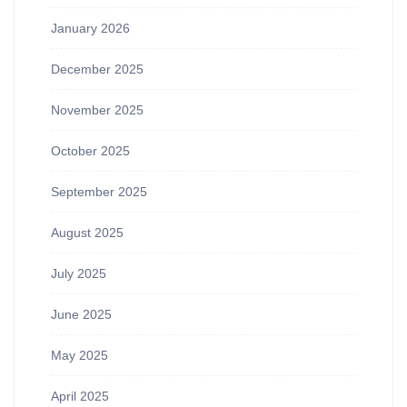
January 2026
December 2025
November 2025
October 2025
September 2025
August 2025
July 2025
June 2025
May 2025
April 2025