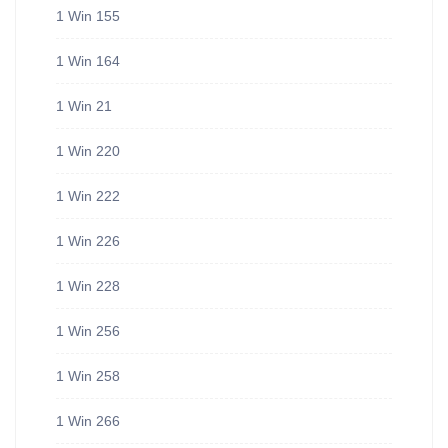
1 Win 155
1 Win 164
1 Win 21
1 Win 220
1 Win 222
1 Win 226
1 Win 228
1 Win 256
1 Win 258
1 Win 266