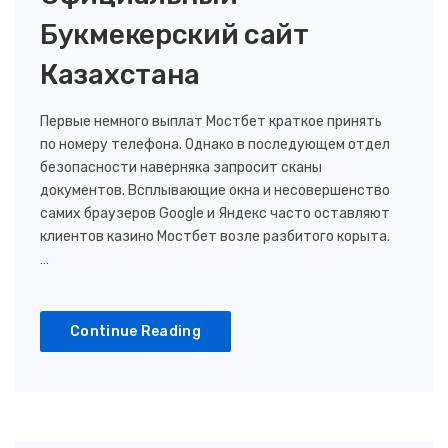
Букмекерский сайт
Казахстана
Первые немного выплат Мостбет краткое принять
по номеру телефона. Однако в последующем отдел
безопасности наверняка запросит сканы
документов. Всплывающие окна и несовершенство
самих браузеров Google и Яндекс часто оставляют
клиентов казино Мостбет возле разбитого корыта.
…
Continue Reading