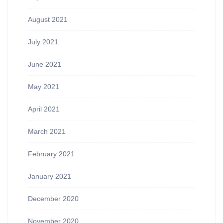
August 2021
July 2021
June 2021
May 2021
April 2021
March 2021
February 2021
January 2021
December 2020
November 2020