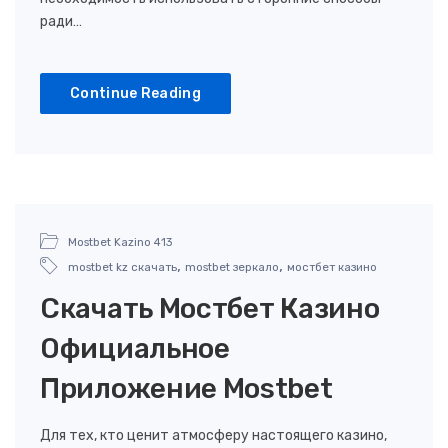
ради…
Continue Reading
Mostbet Kazino 413
,
,
mostbet kz скачать
mostbet зеркало
мостбет казино
Скачать Мостбет Казино
Официальное
Приложение Mostbet
Для тех, кто ценит атмосферу настоящего казино,