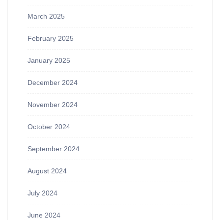
March 2025
February 2025
January 2025
December 2024
November 2024
October 2024
September 2024
August 2024
July 2024
June 2024