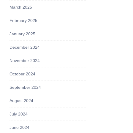
March 2025
February 2025
January 2025
December 2024
November 2024
October 2024
September 2024
August 2024
July 2024
June 2024