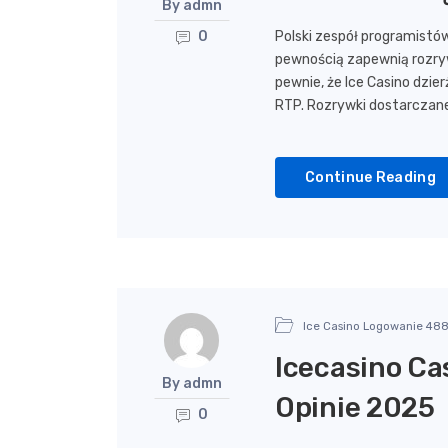
By admn
0
Polski zespół programistów
pewnością zapewnią rozryw
pewnie, że Ice Casino dzi
RTP. Rozrywki dostarczan
Continue Reading
Ice Casino Logowanie 48
Icecasino Ca
By admn
Opinie 2025
0