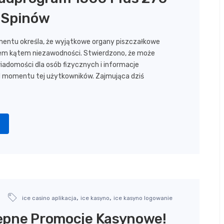
 Spinów
ntu określa, że wyjątkowe organy piszczałkowe
dem kątem niezawodności. Stwierdzono, że może
adomości dla osób fizycznych i informacje
momentu tej użytkowników. Zajmująca dziś
,
,
8
ice casino aplikacja
ice kasyno
ice kasyno logowanie
ępne Promocje Kasynowe!