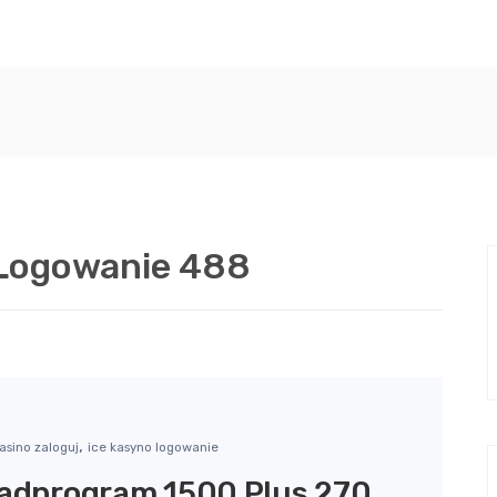
 Logowanie 488
8
,
asino zaloguj
ice kasyno logowanie
Nadprogram 1500 Plus 270