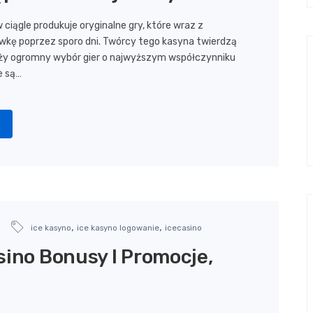
 ciągle produkuje oryginalne gry, które wraz z
kę poprzez sporo dni. Twórcy tego kasyna twierdzą
erży ogromny wybór gier o najwyższym współczynniku
e są…
,
,
8
ice kasyno
ice kasyno logowanie
icecasino
sino Bonusy I Promocje,