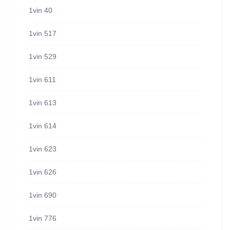
1vin 40
1vin 517
1vin 529
1vin 611
1vin 613
1vin 614
1vin 623
1vin 626
1vin 690
1vin 776