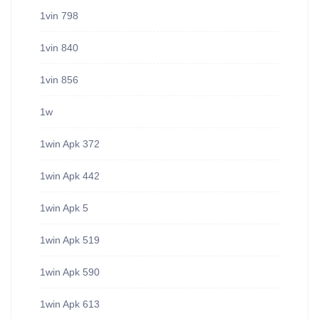
1vin 798
1vin 840
1vin 856
1w
1win Apk 372
1win Apk 442
1win Apk 5
1win Apk 519
1win Apk 590
1win Apk 613