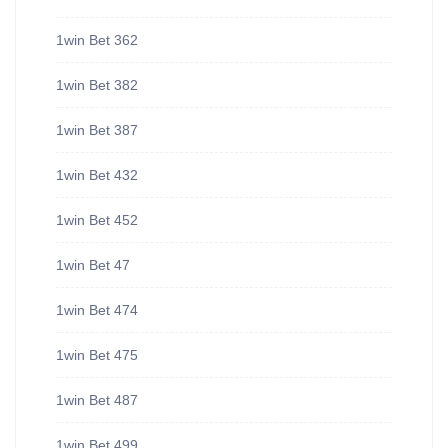
1win Bet 362
1win Bet 382
1win Bet 387
1win Bet 432
1win Bet 452
1win Bet 47
1win Bet 474
1win Bet 475
1win Bet 487
1win Bet 499