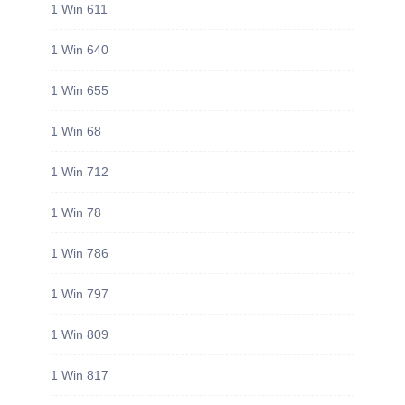
1 Win 611
1 Win 640
1 Win 655
1 Win 68
1 Win 712
1 Win 78
1 Win 786
1 Win 797
1 Win 809
1 Win 817