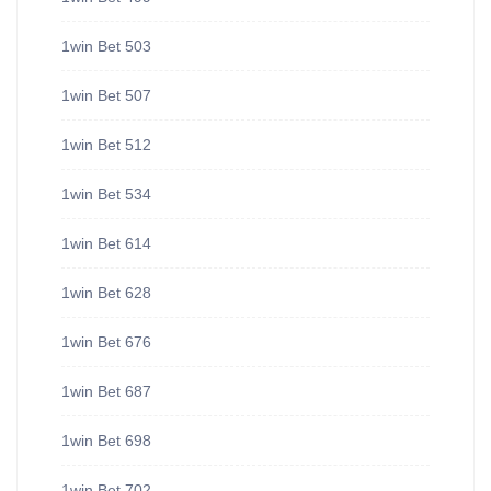
1win Bet 503
1win Bet 507
1win Bet 512
1win Bet 534
1win Bet 614
1win Bet 628
1win Bet 676
1win Bet 687
1win Bet 698
1win Bet 702