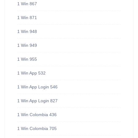
1 Win 867
1 Win 871
1 Win 948
1 Win 949
1 Win 955
1 Win App 532
1 Win App Login 546
1 Win App Login 827
1 Win Colombia 436
1 Win Colombia 705