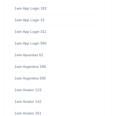
1win App Login 182
1win App Login 22
1win App Login 311
1win App Login 940
1win Apuestas 62
1win Argentina 188
1win Argentina 595
1win Aviator 123
1win Aviator 142
1win Aviator 261