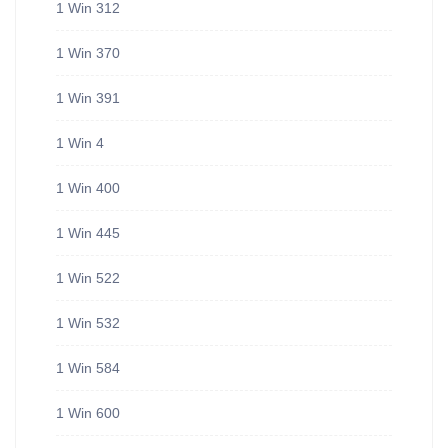
1 Win 312
1 Win 370
1 Win 391
1 Win 4
1 Win 400
1 Win 445
1 Win 522
1 Win 532
1 Win 584
1 Win 600