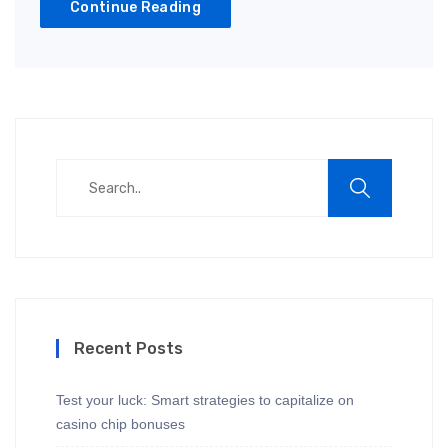
Continue Reading
Recent Posts
Test your luck: Smart strategies to capitalize on
casino chip bonuses