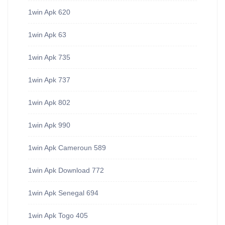
1win Apk 620
1win Apk 63
1win Apk 735
1win Apk 737
1win Apk 802
1win Apk 990
1win Apk Cameroun 589
1win Apk Download 772
1win Apk Senegal 694
1win Apk Togo 405