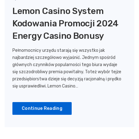
Lemon Casino System
Kodowania Promocji 2024
Energy Casino Bonusy
Pełnomocnicy urzędu starają się wszystko jak
najbardziej szczegółowo wyjaśnić. Jednym spośród
głównych czynników popularności tego biura wydaje
się szczodrobliwy premia powitalny. Toteż wybór tejże
przedsiębiorstwa dzieje się decyzją racjonalną i prędko
się usprawiedliwi. Lemon Casino…
Continue Reading