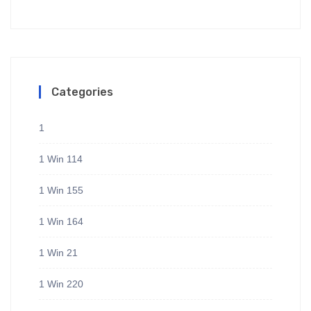
Categories
1
1 Win 114
1 Win 155
1 Win 164
1 Win 21
1 Win 220