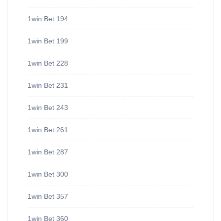
1win Bet 194
1win Bet 199
1win Bet 228
1win Bet 231
1win Bet 243
1win Bet 261
1win Bet 287
1win Bet 300
1win Bet 357
1win Bet 360