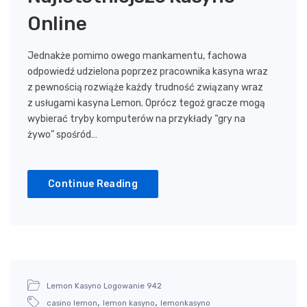
Online
Jednakże pomimo owego mankamentu, fachowa
odpowiedź udzielona poprzez pracownika kasyna wraz
z pewnością rozwiąże każdy trudność związany wraz
z usługami kasyna Lemon. Oprócz tegoż gracze mogą
wybierać tryby komputerów na przykłady “gry na
żywo” spośród…
Continue Reading
Lemon Kasyno Logowanie 942
,
,
casino lemon
lemon kasyno
lemonkasyno