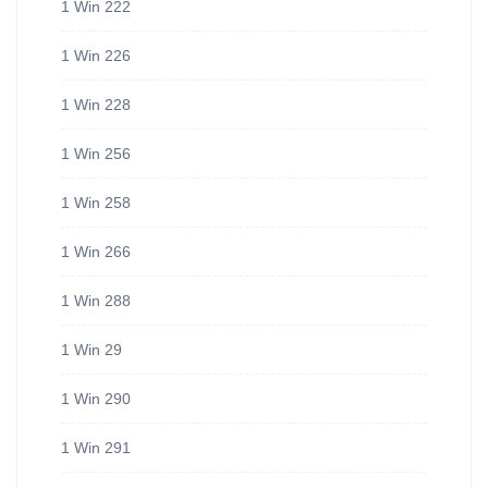
1 Win 222
1 Win 226
1 Win 228
1 Win 256
1 Win 258
1 Win 266
1 Win 288
1 Win 29
1 Win 290
1 Win 291